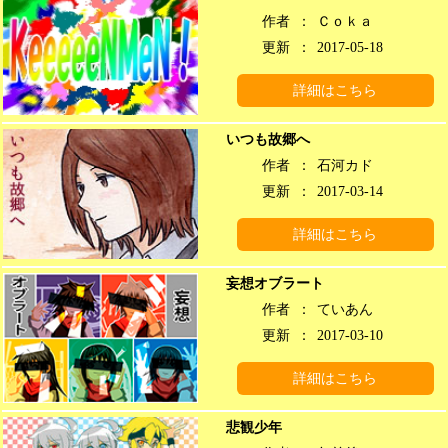
作者
：
Ｃｏｋａ
更新
：
2017-05-18
詳細はこちら
いつも故郷へ
作者
：
石河カド
更新
：
2017-03-14
詳細はこちら
妄想オブラート
作者
：
ていあん
更新
：
2017-03-10
詳細はこちら
悲観少年