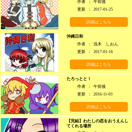
作者
：
午前後
更新
：
2017-01-25
詳細はこちら
沖縄日和
作者
：
浅木 しおん
更新
：
2017-01-16
詳細はこちら
たろっとと！
作者
：
午前後
更新
：
2016-11-03
詳細はこちら
【完結】わたしの恋をおうえんし
てくれる場所