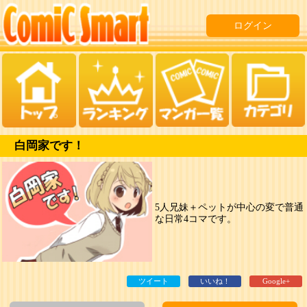
ログイン
白岡家です！
5人兄妹＋ペットが中心の変で普通
な日常4コマです。
ツイート
いいね！
Google+