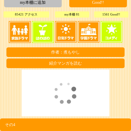
my本棚に追加
Good!!
85421 アクセス
my本棚 81
1561 Good!!
作者：煮もやし
紹介マンガを読む
その4