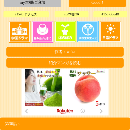
my本棚に追加
Good!!
91543 アクセス
my本棚 36
4158 Good!!
作者：waka
紹介マンガを読む
第30話～