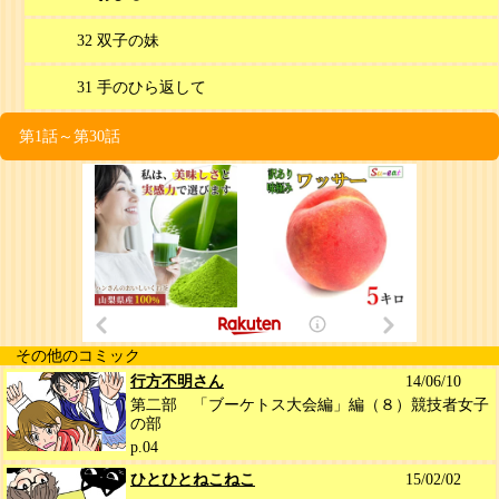
32 双子の妹
31 手のひら返して
第1話～第30話
その他のコミック
行方不明さん
14/06/10
第二部 「ブーケトス大会編」編（８）競技者女子
の部
p.04
ひとひとねこねこ
15/02/02