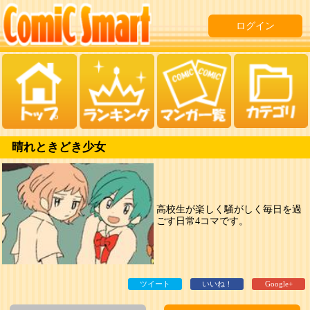
ログイン
晴れときどき少女
高校生が楽しく騒がしく毎日を過
ごす日常4コマです。
ツイート
いいね！
Google+