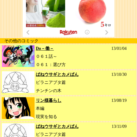
その他のコミック
Do－働－
13/01/04
０６１話～
０６１：選び方
ばねウサギとカメぱん
13/10/30
ピラニアブタ篇
チンチンの木
リン様暮らし
13/08/19
本編
現実を知る
ばねウサギとカメぱん
13/11/09
ピラニアブタ篇