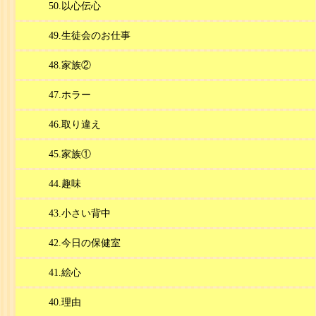
50.以心伝心
49.生徒会のお仕事
48.家族②
47.ホラー
46.取り違え
45.家族①
44.趣味
43.小さい背中
42.今日の保健室
41.絵心
40.理由