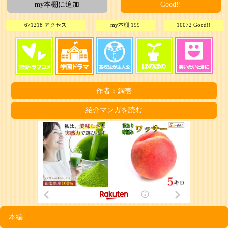
my本棚に追加
Good!!
671218 アクセス
my本棚 199
10072 Good!!
作者：鋼壱
紹介マンガを読む
本編