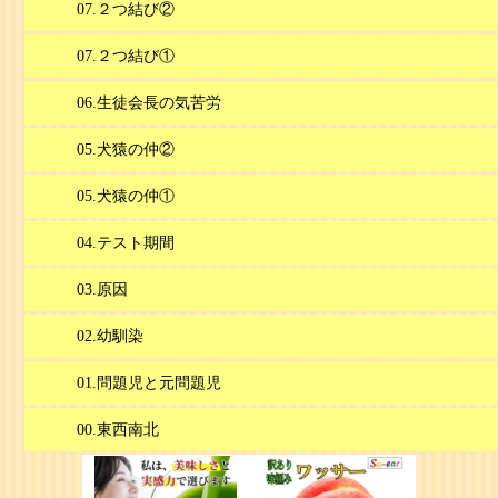
07.２つ結び②
07.２つ結び①
06.生徒会長の気苦労
05.犬猿の仲②
05.犬猿の仲①
04.テスト期間
03.原因
02.幼馴染
01.問題児と元問題児
00.東西南北