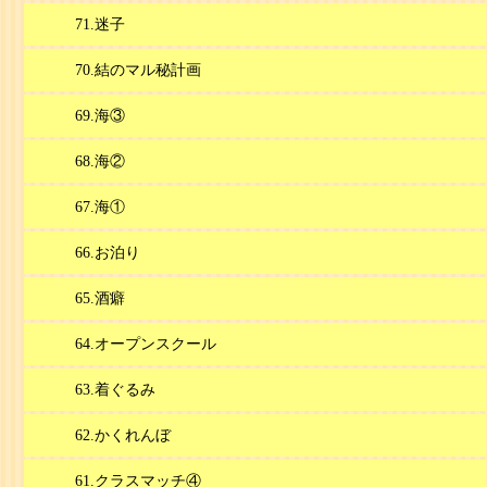
71.迷子
70.結のマル秘計画
69.海③
68.海②
67.海①
66.お泊り
65.酒癖
64.オープンスクール
63.着ぐるみ
62.かくれんぼ
61.クラスマッチ④