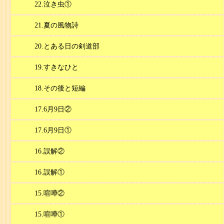
22.泣き虫①
21.夏の風物詩
20.とある日の剣道部
19.すきなひと
18.その後と短編
17.6月9日②
17.6月9日①
16.誤解②
16.誤解①
15.喧嘩②
15.喧嘩①