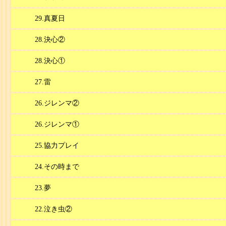
29.真夏日
28.決心②
28.決心①
27.雷
26.ジレンマ②
26.ジレンマ①
25.協力プレイ
24.その時まで
23.夢
22.泣き虫②