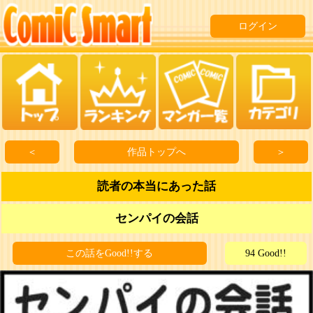
ログイン
＜
作品トップへ
＞
読者の本当にあった話
センパイの会話
この話をGood!!する
94 Good!!