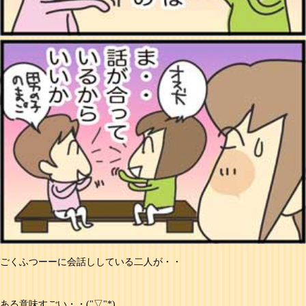
ごくふつーーに会話ししている二人が・・
ある意味すごい・・("▽"*)