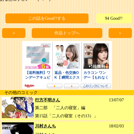
この話をGood!!する
94 Good!!
＜
作品トップへ
＞
その他のコミック
行方不明さん
13/07/07
第二部 「二人の寝室」編
第15話「二人の寝室（その13）」
川村さんち
18/02/03