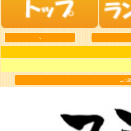
＜
この話