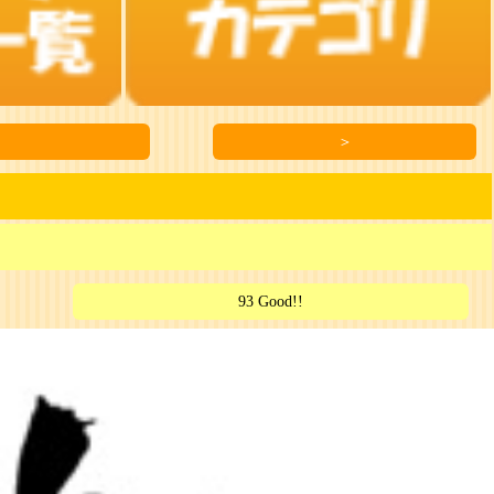
＞
93 Good!!