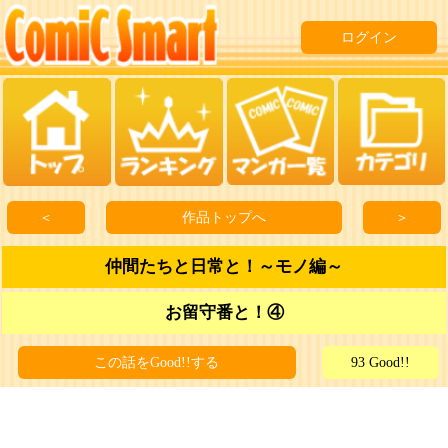
ログイン
＜
作品トップへ
＞
仲間たちと日常と！～モノ編～
お留守番と！④
この話をGood!!する
93 Good!!