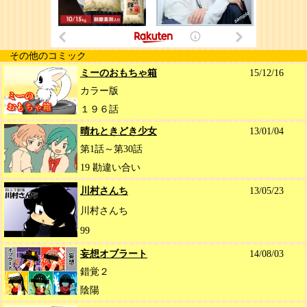
その他のコミック
ミーのおもちゃ箱
15/12/16
カラー版
１９６話
晴れときどき少女
13/01/04
第1話～第30話
19 勘違い合い
川村さんち
13/05/23
川村さんち
99
妄想オブラート
14/08/03
錯覚２
陰陽