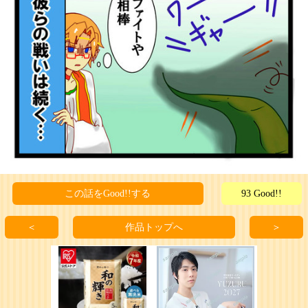
この話をGood!!する
93 Good!!
＜
作品トップへ
＞