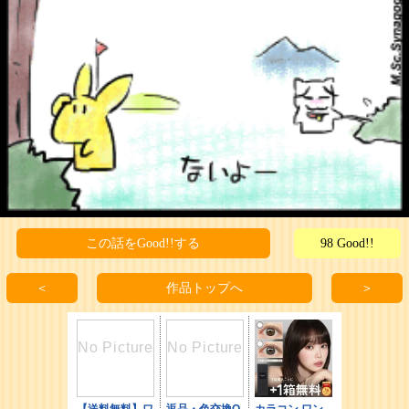
この話をGood!!する
98 Good!!
＜
作品トップへ
＞