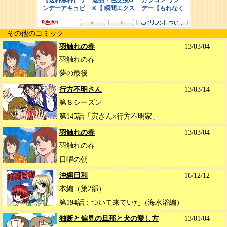
その他のコミック
羽触れの春
13/03/04
羽触れの春
夢の最後
行方不明さん
13/03/14
第８シーズン
第145話「寅さん×行方不明家」
羽触れの春
13/03/04
羽触れの春
日曜の朝
沖縄日和
16/12/12
本編（第2部）
第194話：ついて来ていた（海水浴編）
独断と偏見の旦那と犬の愛し方
13/01/04