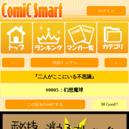
ログイン
＜
作品トップへ
＞
『二人がここにいる不思議』
#0005：幻想魔球
この話をGood!!する
98 Good!!