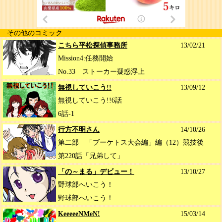
その他のコミック
こちら平松探偵事務所
13/02/21
Mission4:任務開始
No.33 ストーカー疑惑浮上
無視していこう!!
13/09/12
無視していこう!!6話
6話-1
行方不明さん
14/10/26
第二部 「ブーケトス大会編」編（12）競技後
第220話「兄弟して」
「の～まる」デビュー！
13/10/27
野球部へいこう！
野球部へいこう！
KeeeeeNMeN!
15/03/14