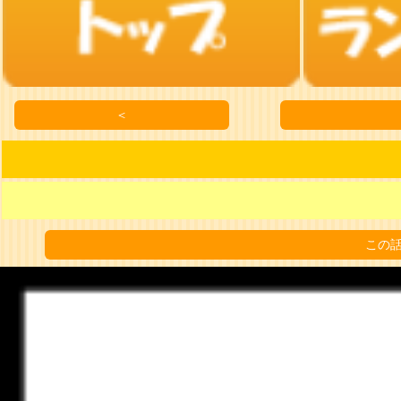
＜
この話