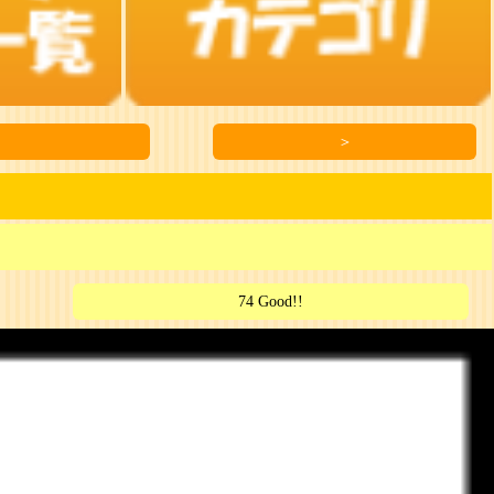
＞
74 Good!!