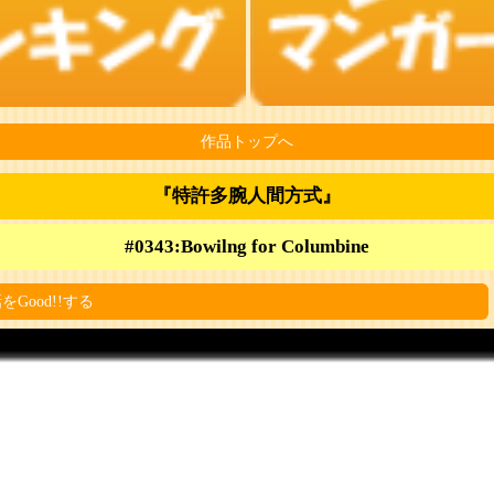
作品トップへ
『特許多腕人間方式』
#0343:Bowilng for Columbine
をGood!!する