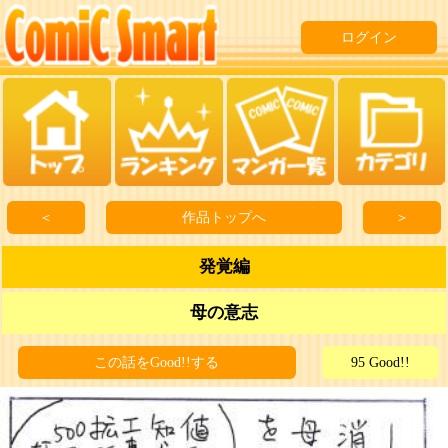
ログイン
＜
作品トップへ
＞
発覚編
母の意志
この話をGood!!する
95 Good!!