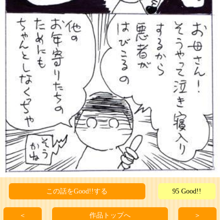
この話をGood!!する
95 Good!!
＜
作品トップへ
＞