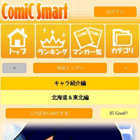
ログイン
＜
作品トップへ
＞
キャラ紹介編
北海道＆東北編
この話をGood!!する
85 Good!!