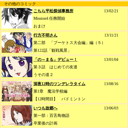
その他のコミック
こちら平松探偵事務所
13/02/21
Mission4:任務開始
おまけ
行方不明さん
13/11/21
第二部 「ブーケトス大会編」編（５）
第122話「観戦風景」
「の～まる」デビュー！
13/01/04
第３話 はじめての友達
うその道２
深夜12時のツンデレラタイム
13/08/16
第1章 魔法学校編
【12時間目】 バドミントン
いつも故郷へ
13/06/03
第一部：百舌鳥物語
卒業後の計画