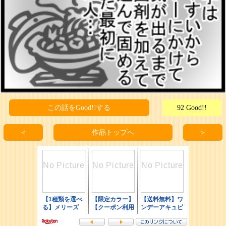
この話をGood!!する
92 Good!!
＜
作品トップへ
＞