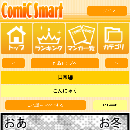
ログイン
＜
作品トップへ
＞
日常編
こんにゃく
この話をGood!!する
92 Good!!