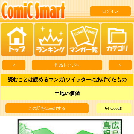
ログイン
＜
作品トップへ
＞
読むことは読めるマンガ(ツイッターにあげてたもの
土地の価値
この話をGood!!する
64 Good!!