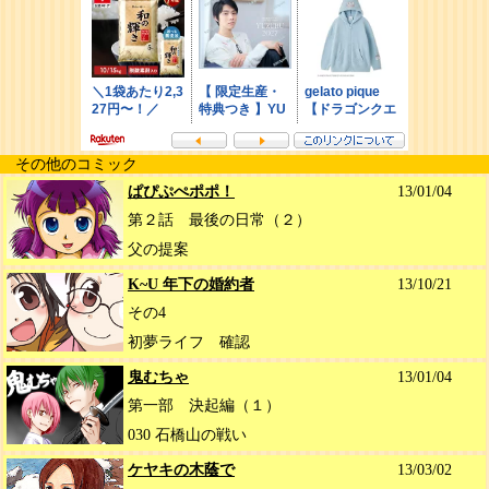
その他のコミック
ぱぴぷぺポポ！
13/01/04
第２話 最後の日常（２）
父の提案
K~U 年下の婚約者
13/10/21
その4
初夢ライフ 確認
鬼むちゃ
13/01/04
第一部 決起編（１）
030 石橋山の戦い
ケヤキの木蔭で
13/03/02