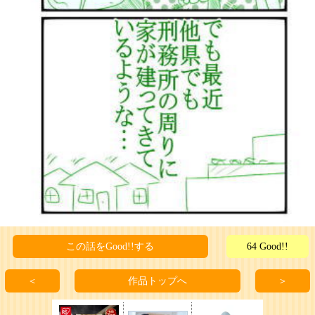
この話をGood!!する
64 Good!!
＜
作品トップへ
＞