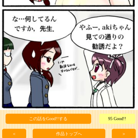
この話をGood!!する
95 Good!!
＜
作品トップへ
＞