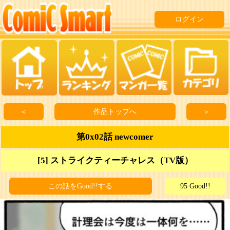
ログイン
＜
作品トップへ
＞
第0x02話 newcomer
[5] ストライクティーチャレス（TV版）
この話をGood!!する
95 Good!!