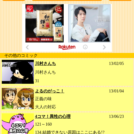
その他のコミック
川村さんち
13/02/05
川村さんち
31
よるのがっこ！
13/01/04
正義の味
大人の対応
4コマ！異性の心理
13/06/23
121～160
134.結婚できない原因はここにある!?