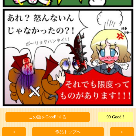
この話をGood!!する
99 Good!!
＜
作品トップへ
＞