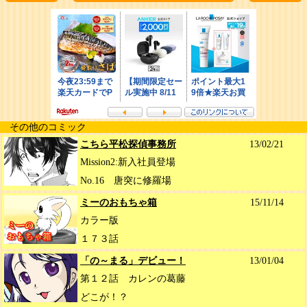
その他のコミック
こちら平松探偵事務所
13/02/21
Mission2:新入社員登場
No.16 唐突に修羅場
ミーのおもちゃ箱
15/11/14
カラー版
１７３話
「の～まる」デビュー！
13/01/04
第１２話 カレンの葛藤
どこが！？