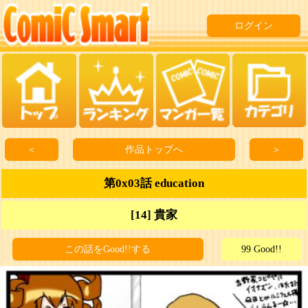
ログイン
＜
作品トップへ
＞
第0x03話 education
[14] 貴家
この話をGood!!する
99 Good!!