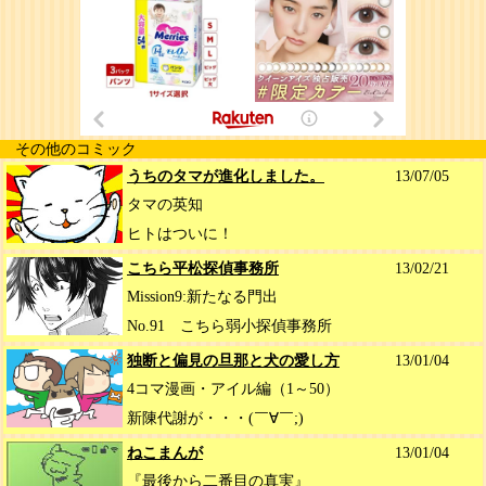
その他のコミック
うちのタマが進化しました。
13/07/05
タマの英知
ヒトはついに！
こちら平松探偵事務所
13/02/21
Mission9:新たなる門出
No.91 こちら弱小探偵事務所
独断と偏見の旦那と犬の愛し方
13/01/04
4コマ漫画・アイル編（1～50）
新陳代謝が・・・(￣∀￣;)
ねこまんが
13/01/04
『最後から二番目の真実』