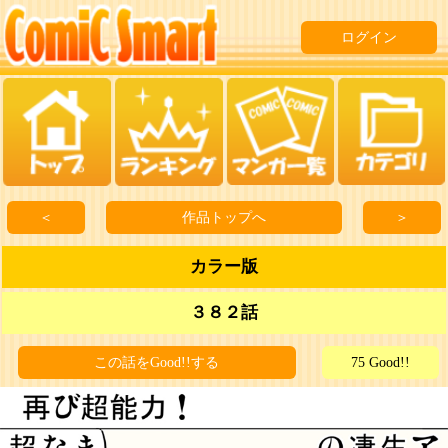
ログイン
＜
作品トップへ
＞
カラー版
３８２話
この話をGood!!する
75 Good!!