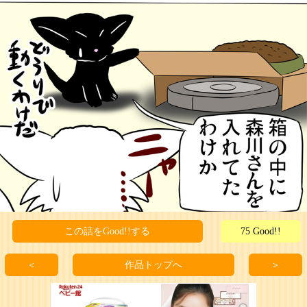
この話をGood!!する
75 Good!!
＜
作品トップへ
＞