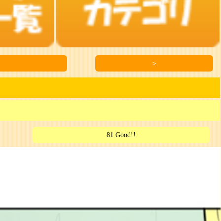
＞
81 Good!!