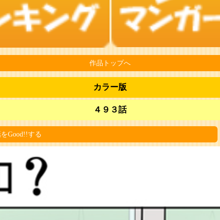
作品トップへ
カラー版
４９３話
をGood!!する