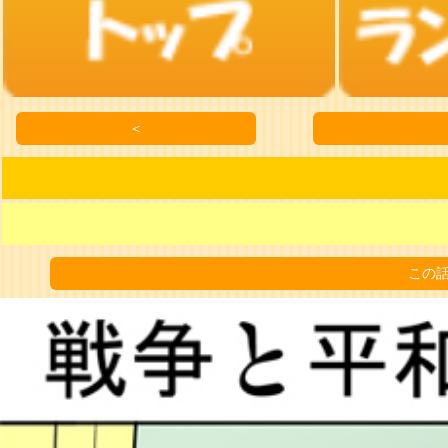
＜
この話