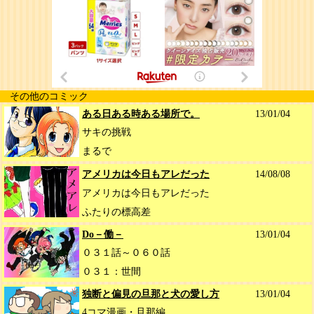
その他のコミック
ある日ある時ある場所で。
13/01/04
サキの挑戦
まるで
アメリカは今日もアレだった
14/08/08
アメリカは今日もアレだった
ふたりの標高差
Do－働－
13/01/04
０３１話～０６０話
０３１：世間
独断と偏見の旦那と犬の愛し方
13/01/04
4コマ漫画・旦那編