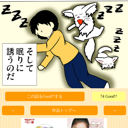
この話をGood!!する
74 Good!!
＜
作品トップへ
＞