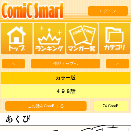
ログイン
＜
作品トップへ
＞
カラー版
４９８話
この話をGood!!する
74 Good!!