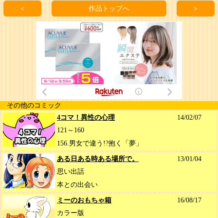
＜
作品トップへ
＞
その他のコミック
4コマ！異性の心理
14/02/07
121～160
156.男女で違う!?抱く「夢」
ある日ある時ある場所で。
13/01/04
思い出話
本との出会い
ミーのおもちゃ箱
16/08/17
カラー版