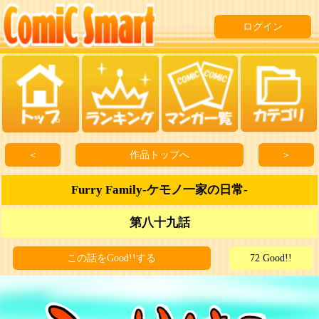
ログイン
＜
作品トップへ
＞
Furry Family‐ケモノ一家の日常-
第八十九話
この話をGood!!する
72 Good!!