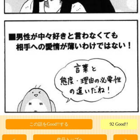
この話をGood!!する
92 Good!!
＜
作品トップへ
＞