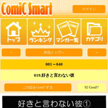
ログイン
＜
作品トップへ
＞
001～040
019.好きと言わない彼
この話をGood!!する
92 Good!!