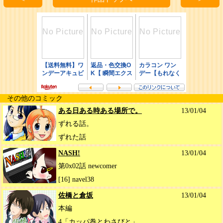
その他のコミック
ある日ある時ある場所で。
13/01/04
ずれる話。
ずれた話
NASH!
13/01/04
第0x02話 newcomer
[16] navel38
佐橋と倉坂
13/01/04
本編
4「カッパ巻とわさびと」