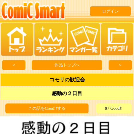
ログイン
＜
作品トップへ
＞
コモリの歓迎会
感動の２日目
この話をGood!!する
97 Good!!