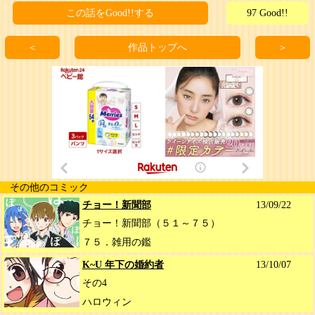
この話をGood!!する
97 Good!!
＜
作品トップへ
＞
その他のコミック
チョー！新聞部
13/09/22
チョー！新聞部（５１～７５）
７５．雑用の鑑
K~U 年下の婚約者
13/10/07
その4
ハロウィン