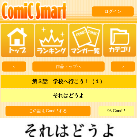
ログイン
＜
作品トップへ
＞
第３話 学校へ行こう！（１）
それはどうよ
この話をGood!!する
96 Good!!