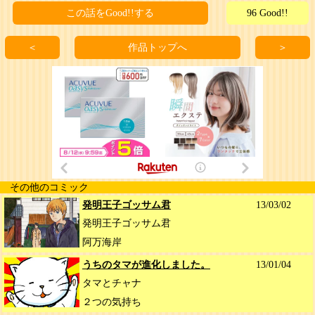
この話をGood!!する
96 Good!!
＜
作品トップへ
＞
その他のコミック
発明王子ゴッサム君
13/03/02
発明王子ゴッサム君
阿万海岸
うちのタマが進化しました。
13/01/04
タマとチャナ
２つの気持ち