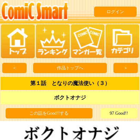
ログイン
＜
作品トップへ
＞
第１話 となりの魔法使い（３）
ボクトオナジ
この話をGood!!する
97 Good!!