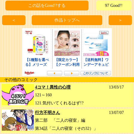
この話をGood!!する
97 Good!!
＜
作品トップへ
＞
その他のコミック
4コマ！異性の心理
13/03/17
121～160
121.気付いてくれるはず!?
行方不明さん
13/07/07
第二部 「二人の寝室」編
第34話「二人の寝室（その32）」