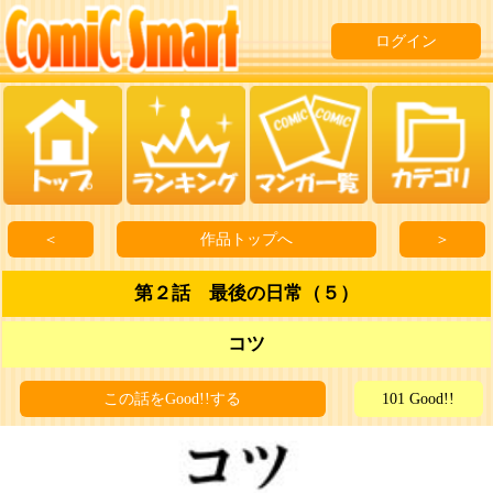
ログイン
＜
作品トップへ
＞
第２話 最後の日常（５）
コツ
この話をGood!!する
101 Good!!