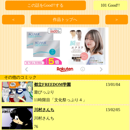
この話をGood!!する
101 Good!!
＜
作品トップへ
＞
その他のコミック
都立FREEDOM学園
13/01/04
遊びっぷり
11時限目「文化祭っぷり４」
川村さんち
13/02/05
川村さんち
76