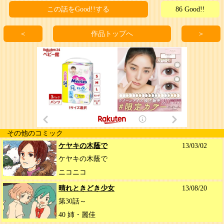
この話をGood!!する
86 Good!!
＜
作品トップへ
＞
その他のコミック
ケヤキの木蔭で
13/03/02
ケヤキの木蔭で
ニコニコ
晴れときどき少女
13/08/20
第30話～
40 姉・麗佳