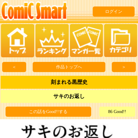
ログイン
＜
作品トップへ
＞
刻まれる黒歴史
サキのお返し
この話をGood!!する
86 Good!!