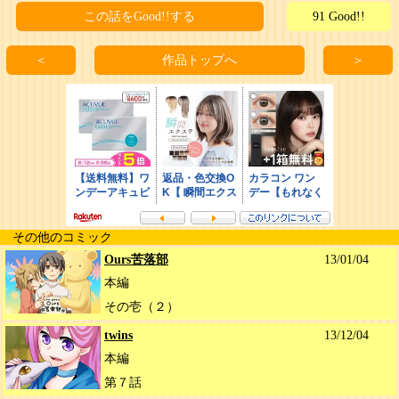
この話をGood!!する
91 Good!!
＜
作品トップへ
＞
その他のコミック
Ours苦落部
13/01/04
本編
その壱（２）
twins
13/12/04
本編
第７話