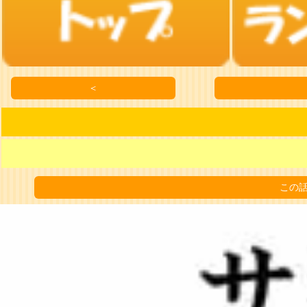
＜
この話