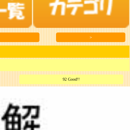
＞
92 Good!!