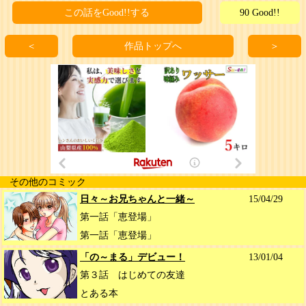
この話をGood!!する
90 Good!!
＜
作品トップへ
＞
その他のコミック
日々～お兄ちゃんと一緒～
15/04/29
第一話「恵登場」
第一話「恵登場」
「の～まる」デビュー！
13/01/04
第３話 はじめての友達
とある本