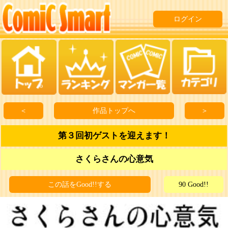
ログイン
＜
作品トップへ
＞
第３回初ゲストを迎えます！
さくらさんの心意気
この話をGood!!する
90 Good!!