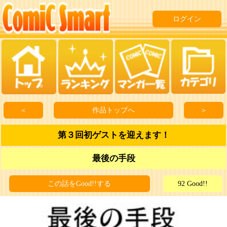
ログイン
＜
作品トップへ
＞
第３回初ゲストを迎えます！
最後の手段
この話をGood!!する
92 Good!!