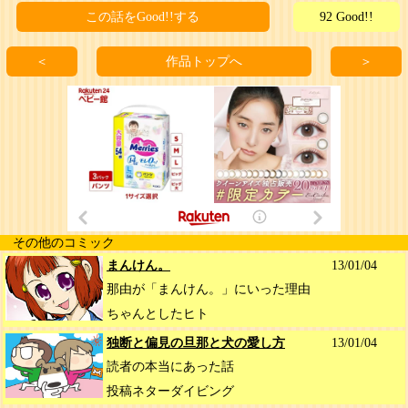
この話をGood!!する
92 Good!!
＜
作品トップへ
＞
その他のコミック
まんけん。
13/01/04
那由が「まんけん。」にいった理由
ちゃんとしたヒト
独断と偏見の旦那と犬の愛し方
13/01/04
読者の本当にあった話
投稿ネターダイビング