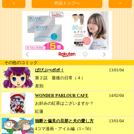
＜
作品トップへ
＞
その他のコミック
ぱぴぷぺポポ！
13/01/04
第２話 最後の日常（４）
差別
WONDER PARLOUR CAFE
14/02/04
お好みの紅茶はございますか？
紅蓮
独断と偏見の旦那と犬の愛し方
13/01/04
4コマ漫画・アイル編（1～50）