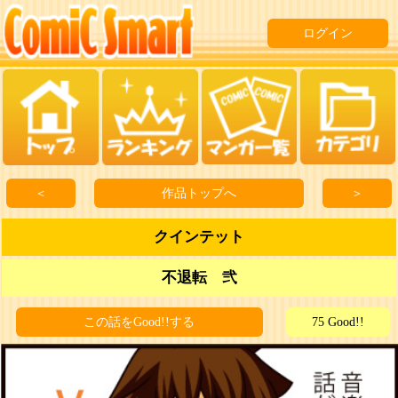
ログイン
＜
作品トップへ
＞
クインテット
不退転 弐
この話をGood!!する
75 Good!!