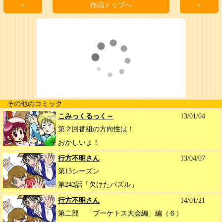
＜
作品トップへ
＞
その他のコミック
こみっくるっく～
13/01/04
第２回番組の方向性は！
おかしいよ！
行方不明さん
13/04/07
第13シーズン
第242話「欠けたパズル」
行方不明さん
14/01/21
第二部 「ブーケトス大会編」編（６）