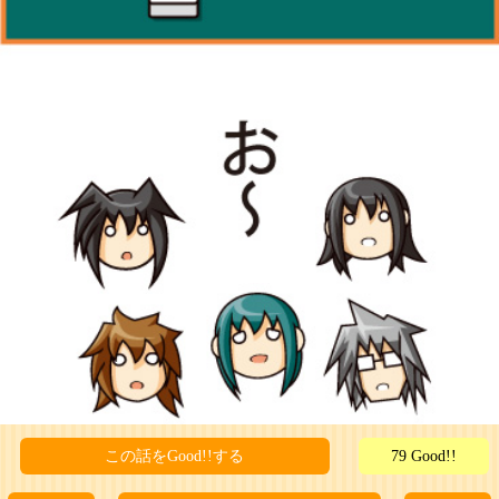
この話をGood!!する
79 Good!!