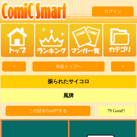
ログイン
＜
作品トップへ
＞
振られたサイコロ
風牌
この話をGood!!する
79 Good!!