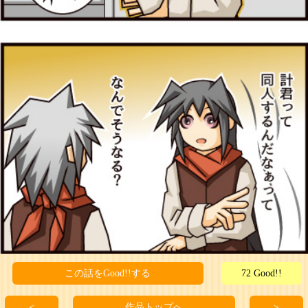
この話をGood!!する
72 Good!!
＜
作品トップへ
＞