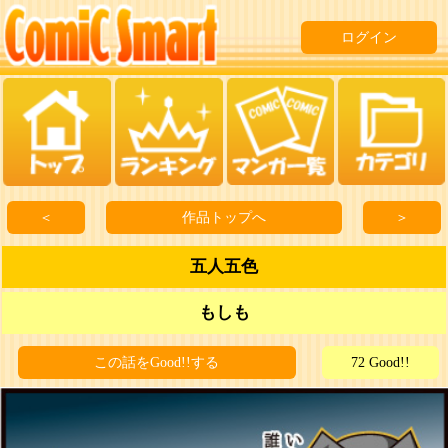
ログイン
＜
作品トップへ
＞
五人五色
もしも
この話をGood!!する
72 Good!!