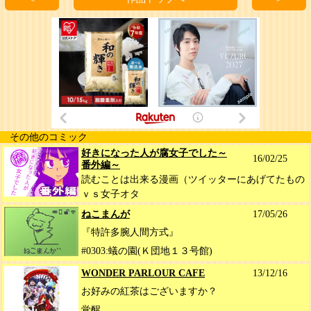
その他のコミック
好きになった人が腐女子でした～
16/02/25
番外編～
読むことは出来る漫画（ツイッターにあげてたもの
ｖｓ女子オタ
ねこまんが
17/05/26
『特許多腕人間方式』
#0303:蟻の園(Ｋ団地１３号館)
WONDER PARLOUR CAFE
13/12/16
お好みの紅茶はございますか？
覚醒