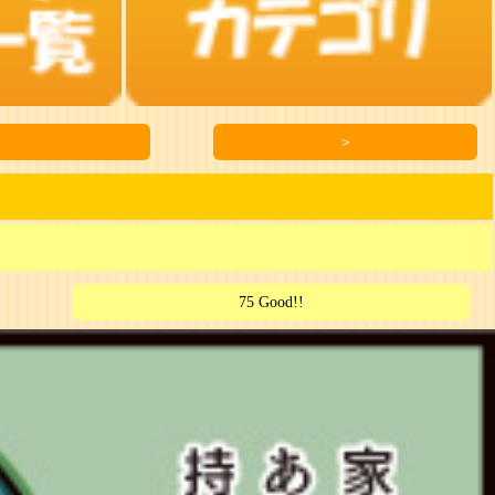
＞
75 Good!!