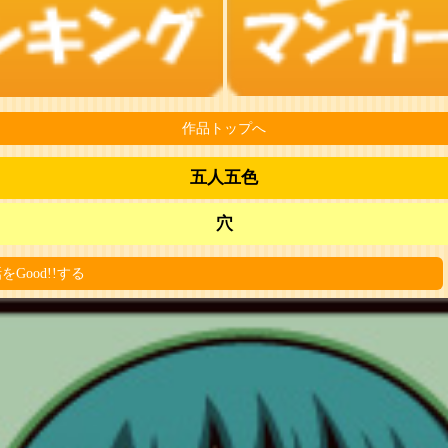
作品トップへ
五人五色
穴
をGood!!する