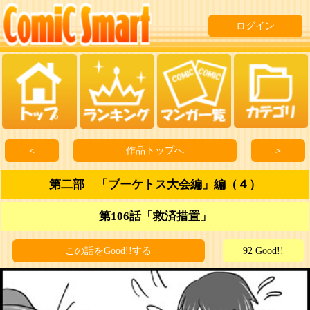
ログイン
＜
作品トップへ
＞
第二部 「ブーケトス大会編」編（４）
第106話「救済措置」
この話をGood!!する
92 Good!!