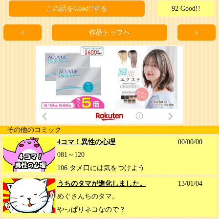
この話をGood!!する
92 Good!!
＜
作品トップへ
＞
その他のコミック
4コマ！異性の心理
00/00/00
081～120
106.タメ口には気をつけよう
うちのタマが進化しました。
13/01/04
めぐさんちのタマ。
やっぱりネコなので？