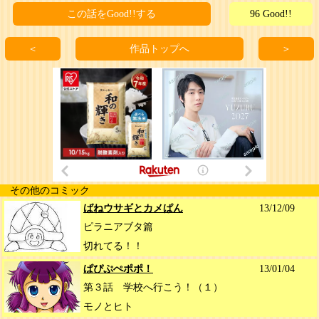
この話をGood!!する
96 Good!!
＜
作品トップへ
＞
その他のコミック
ばねウサギとカメぱん
13/12/09
ピラニアブタ篇
切れてる！！
ぱぴぷぺポポ！
13/01/04
第３話 学校へ行こう！（１）
モノとヒト