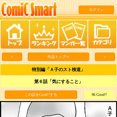
ログイン
＜
作品トップへ
＞
特別編「Ａ子のスト検道」
第６話「気にすること」
この話をGood!!する
96 Good!!