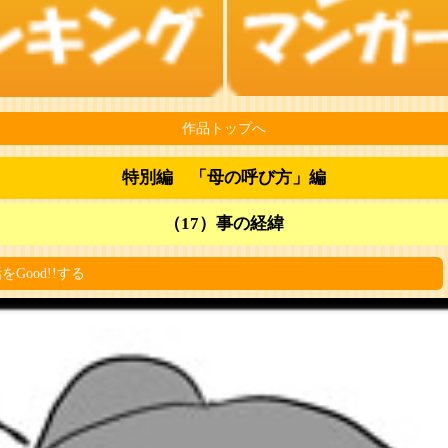
作品トップへ
特別編 「母の呼び方」編
（17）事の経緯
をGood!!する