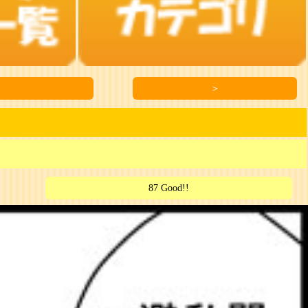
＞
87 Good!!