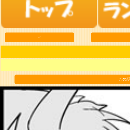
＜
この話