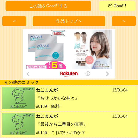
この話をGood!!する
89 Good!!
＜
作品トップへ
＞
その他のコミック
ねこまんが
13/01/04
『おせっかいな神々』
#0189：鉄騎
ねこまんが
13/01/04
『最後から二番目の真実』
#0146：これでいいのか？