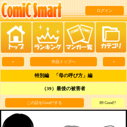
ログイン
＜
作品トップへ
＞
特別編 「母の呼び方」編
（39）最後の被害者
この話をGood!!する
89 Good!!