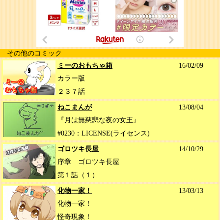
その他のコミック
ミーのおもちゃ箱
16/02/09
カラー版
２３７話
ねこまんが
13/08/04
『月は無慈悲な夜の女王』
#0230：LICENSE(ライセンス)
ゴロツキ長屋
14/10/29
序章 ゴロツキ長屋
第１話（１）
化物一家！
13/03/13
化物一家！
怪奇現象！