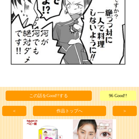
この話をGood!!する
96 Good!!
＜
作品トップへ
＞