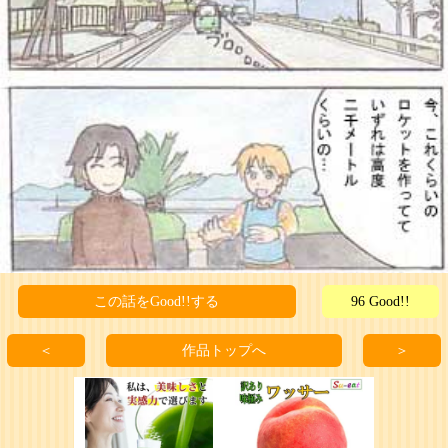
この話をGood!!する
96 Good!!
＜
作品トップへ
＞