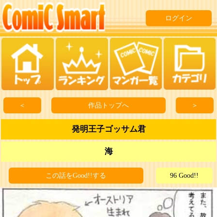
ログイン
＜
作品トップへ
＞
発明王子ゴッサム君
海
この話をGood!!する
96 Good!!