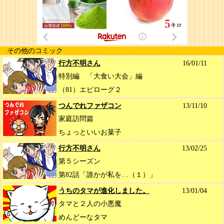
その他のコミック
行方不明さん
16/01/11
特別編 「大食い大会」編
（81）エピローグ２
つんでれファザコン
13/11/10
家庭訪問篇
ちょっといいお菓子
行方不明さん
13/02/25
第５シーズン
第82話「誰かが私を…（１）」
うちのタマが進化しました。
13/01/04
タマと２人の小悪魔
めんどーなタマ