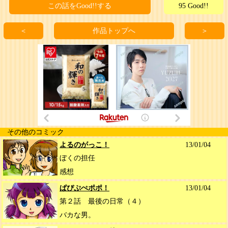
この話をGood!!する
95 Good!!
＜
作品トップへ
＞
その他のコミック
よるのがっこ！
13/01/04
ぼくの担任
感想
ぱぴぷぺポポ！
13/01/04
第２話 最後の日常（４）
バカな男。