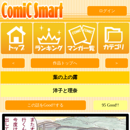
ログイン
＜
作品トップへ
＞
葉の上の露
洋子と理奈
この話をGood!!する
95 Good!!