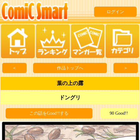
ログイン
＜
作品トップへ
＞
葉の上の露
ドングリ
この話をGood!!する
90 Good!!