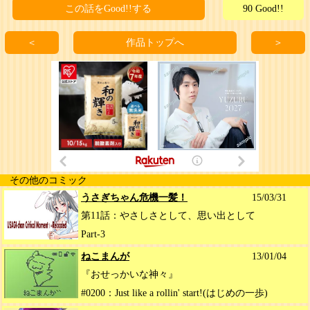
この話をGood!!する
90 Good!!
＜
作品トップへ
＞
その他のコミック
うさぎちゃん危機一髪！
15/03/31
第11話：やさしさとして、思い出として
Part-3
ねこまんが
13/01/04
『おせっかいな神々』
#0200：Just like a rollin' start!(はじめの一歩)