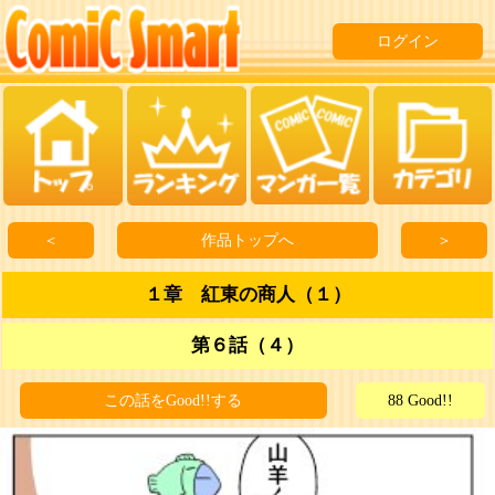
ログイン
＜
作品トップへ
＞
１章 紅東の商人（１）
第６話（４）
この話をGood!!する
88 Good!!