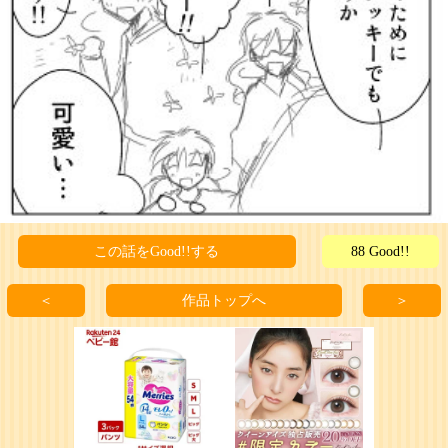
この話をGood!!する
88 Good!!
＜
作品トップへ
＞