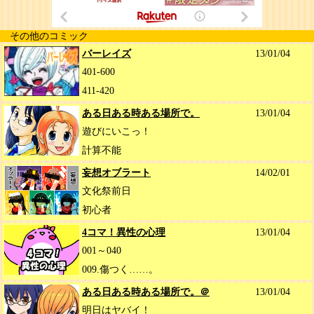
その他のコミック
バーレイズ
13/01/04
401-600
411-420
ある日ある時ある場所で。
13/01/04
遊びにいこっ！
計算不能
妄想オブラート
14/02/01
文化祭前日
初心者
4コマ！異性の心理
13/01/04
001～040
009.傷つく……。
ある日ある時ある場所で。＠
13/01/04
明日はヤバイ！