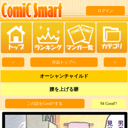
ログイン
＜
作品トップへ
＞
オーシャンチャイルド
腰を上げる癖
この話をGood!!する
94 Good!!