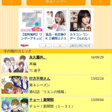
＜
作品トップへ
＞
その他のコミック
永久圏外。
16/09/29
本編
71.迷子
行方不明さん
13/02/24
第４シーズン
第62話「リエンの情報」
チョー！新聞部
13/09/04
チョー！新聞部（１～３１）