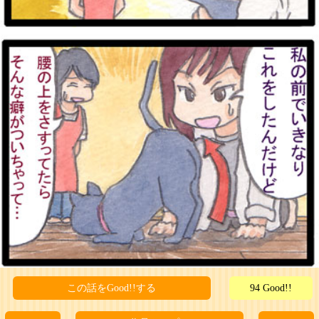
この話をGood!!する
94 Good!!