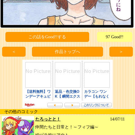
この話をGood!!する
97 Good!!
＜
作品トップへ
＞
その他のコミック
たろっとと！
14/07/11
仲間たちと日常と！～フィフ編～