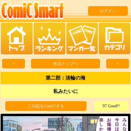
ログイン
＜
作品トップへ
＞
第二部：淡輪の海
私みたいに
この話をGood!!する
97 Good!!