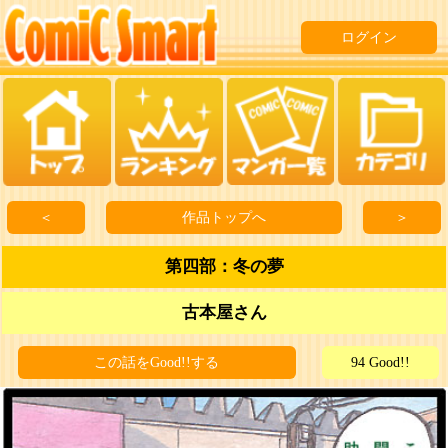
ログイン
＜
作品トップへ
＞
第四部：冬の夢
古本屋さん
この話をGood!!する
94 Good!!