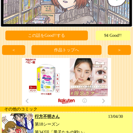
この話をGood!!する
94 Good!!
＜
作品トップへ
＞
その他のコミック
行方不明さん
13/04/30
第18シーズン
第342話「男子たちの戦い」