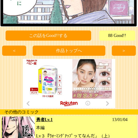
この話をGood!!する
88 Good!!
＜
作品トップへ
＞
その他のコミック
勇者Lv.1
13/01/04
本編
Lv３『ｳｫｰﾐﾝｸﾞｱｯﾌﾟってなんだ』（上）