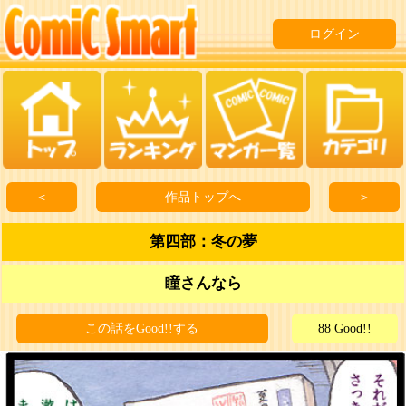
ログイン
＜
作品トップへ
＞
第四部：冬の夢
瞳さんなら
この話をGood!!する
88 Good!!