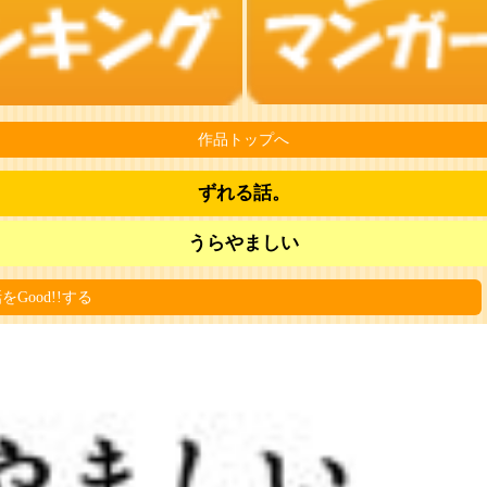
作品トップへ
ずれる話。
うらやましい
をGood!!する