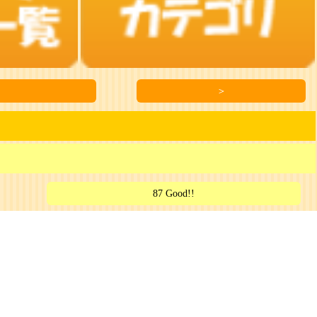
＞
87 Good!!