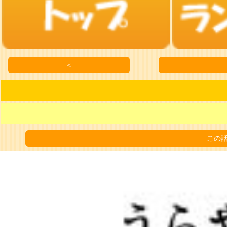
＜
この話