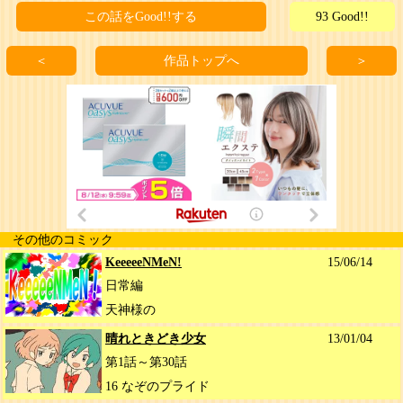
この話をGood!!する
93 Good!!
＜
作品トップへ
＞
その他のコミック
KeeeeeNMeN!
15/06/14
日常編
天神様の
晴れときどき少女
13/01/04
第1話～第30話
16 なぞのプライド