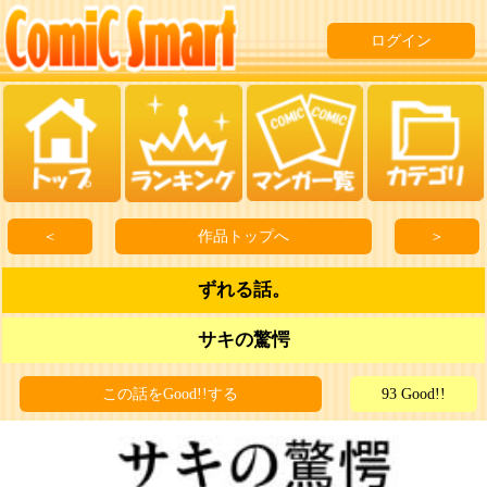
ログイン
＜
作品トップへ
＞
ずれる話。
サキの驚愕
この話をGood!!する
93 Good!!